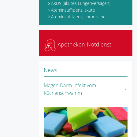
ARDS (akutes Lungenversagen)
Ateminsuffizienz, akute
Ateminsuffizienz, chronische
Apotheken-Notdienst
News
Magen-Darm-Infekt vom
Küchenschwamm