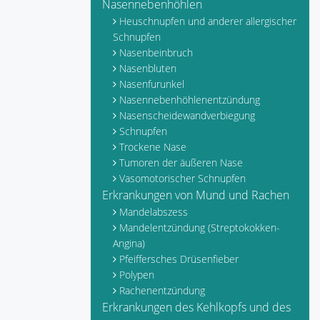
Nasennebenhöhlen
Heuschnupfen und anderer allergischer
Schnupfen
Nasenbeinbruch
Nasenbluten
Nasenfurunkel
Nasennebenhöhlenentzündung
Nasenscheidewandverbiegung
Schnupfen
Trockene Nase
Tumoren der äußeren Nase
Vasomotorischer Schnupfen
Erkrankungen von Mund und Rachen
Mandelabszess
Mandelentzündung (Streptokokken-
Angina)
Pfeiffersches Drüsenfieber
Polypen
Rachenentzündung
Erkrankungen des Kehlkopfs und des