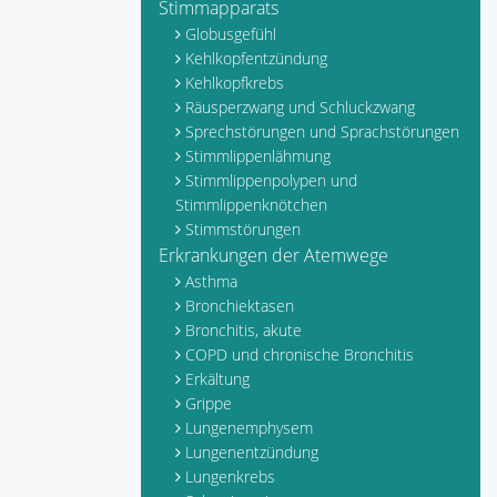
Stimmapparats
Globusgefühl
Kehlkopfentzündung
Kehlkopfkrebs
Räusperzwang und Schluckzwang
Sprechstörungen und Sprachstörungen
Stimmlippenlähmung
Stimmlippenpolypen und
Stimmlippenknötchen
Stimmstörungen
Erkrankungen der Atemwege
Asthma
Bronchiektasen
Bronchitis, akute
COPD und chronische Bronchitis
Erkältung
Grippe
Lungenemphysem
Lungenentzündung
Lungenkrebs