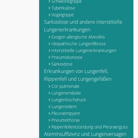
Schweinegrippe
Tuberkulose
Vogelgrippe
Sarkoidose und andere interstitielle
Lungenerkrankungen
Exogen allergische Alveolitis
Idiopathische Lungenfibrose
Interstitielle Lungenerkrankungen
Pneumokoniose
Sarkoidose
Erkrankungen von Lungenfell,
Rippenfell und Lungengefäßen
Cor pulmonale
Lungenembolie
Lungenhochdruck
Lungenödem
Pleuraempyem
Pneumothorax
Rippenfellentzündung und Pleuraerguss
Ateminsuffizienz und Lungenversagen