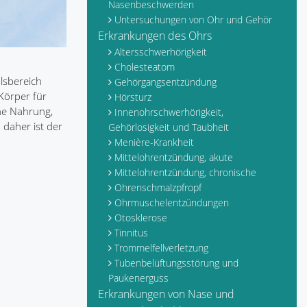
Nasenbeschwerden
Untersuchungen von Ohr und Gehör
Erkrankungen des Ohrs
Altersschwerhörigkeit
Cholesteatom
lsbereich
Gehörgangsentzündung
Körper für
Hörsturz
ne Nahrung,
Innenohrschwerhörigkeit,
 daher ist der
Gehörlosigkeit und Taubheit
Menière-Krankheit
Mittelohrentzündung, akute
Mittelohrentzündung, chronische
Ohrenschmalzpfropf
Ohrmuschelentzündungen
Otosklerose
Tinnitus
Trommelfellverletzung
Tubenbelüftungsstörung und
Paukenerguss
Erkrankungen von Nase und