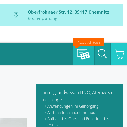
Oberfrohnaer Str. 12, 09117 Chemnitz
Routenplanung
Rezept einlösen
Suche
Hintergrundwissen HNO, Atemwege
und Lunge
Anwendungen im Gehörgang
Asthma-Inhalationstherapie
Aufbau des Ohrs und Funktion des
Gehörs